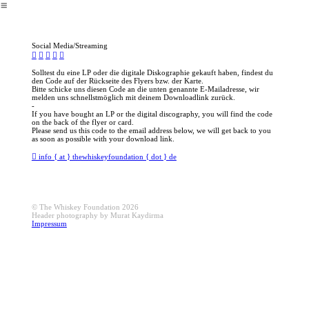
︎
Social Media/Streaming
︎
︎
︎
︎
︎
Solltest du eine LP oder die digitale Diskographie gekauft haben, findest du
den Code auf der Rückseite des Flyers bzw. der Karte.
Bitte schicke uns diesen Code an die unten genannte E-Mailadresse, wir
melden uns schnellstmöglich mit deinem Downloadlink zurück.
-
If you have bought an LP or the digital discography, you will find the code
on the back of the flyer or card.
Please send us this code to the email address below, we will get back to you
as soon as possible with your download link.
︎ info { at } thewhiskeyfoundation { dot } de
© The Whiskey Foundation 2026
Header photography by Murat Kaydirma
Impressum